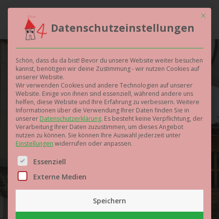
Mit die
Datenschutzeinstellungen
Schön, dass du da bist! Bevor du unsere Website weiter besuchen
kannst, benötigen wir deine Zustimmung - wir nutzen Cookies auf
Die Krippe
unserer Website.
Wir verwenden Cookies und andere Technologien auf unserer
Website. Einige von ihnen sind essenziell, während andere uns
helfen, diese Website und Ihre Erfahrung zu verbessern.
Weitere
Informationen über die Verwendung Ihrer Daten finden Sie in
unserer
Datenschutzerklärung
.
Es besteht keine Verpflichtung, der
Verarbeitung Ihrer Daten zuzustimmen, um dieses Angebot
nutzen zu können.
Sie können Ihre Auswahl jederzeit unter
Einstellungen
widerrufen oder anpassen.
Es folgt eine Liste der Service-Gruppen, für die eine Einwilligun
Essenziell
Hier sind wir gut aufgehoben.
Externe Medien
Speichern
ANMELDUNG: KINDERBETREUUNGSPORTAL